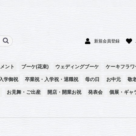
新規会員登録
メント
ブーケ(花束)
ウェディングブーケ
ケーキフラワ
入学御祝
卒業祝・入学祝・退職祝
母の日
お中元
敬
お見舞・ご出産
開店・開業お祝
発表会
個展・ギャ
アレンジメント
ケーキフラワー
プリザーブドフラワ
ブーケ(花束)
ー