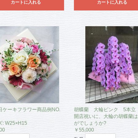
カートに入れる
カートに入れる
日ケーキフラワー商品例NO.
胡蝶蘭 大輪ピンク 5本立
開店祝いに、大輪の胡蝶蘭は
: W25×H15
がでしょうか?
00
￥55,000