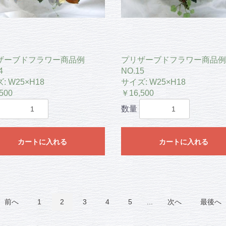
ザーブドフラワー商品例
プリザーブドフラワー商品例
4
NO.15
: W25×H18
サイズ: W25×H18
500
￥16,500
数量
カートに入れる
カートに入れる
前へ
1
2
3
4
5
...
次へ
最後へ