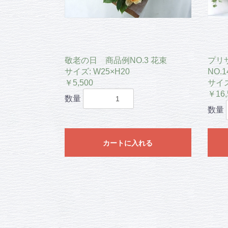
敬老の日 商品例NO.3 花束
プリ
サイズ: W25×H20
NO.1
￥5,500
サイズ
￥16,
数量
数量
カートに入れる