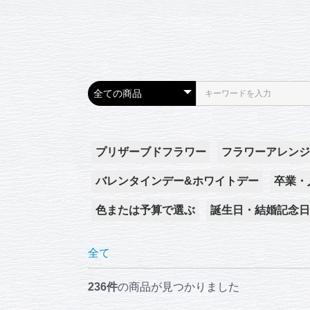
プリザーブドフラワー
フラワーアレンジ
バレンタインデー&ホワイトデー
卒業・
色または予算で選ぶ
誕生日・結婚記念日
白系
パステル系
ピンク系
黄系・オレンジ系
赤系
5,500円
8,800円
11,000円
16,500円
22,000円
33,000円
全て
236件
の商品が見つかりました