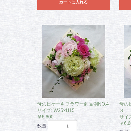
カートに入れる
母の日ケーキフラワー商品例NO.4
母の
サイズ: W25×H15
３
￥6,600
サイズ
￥6,6
数量