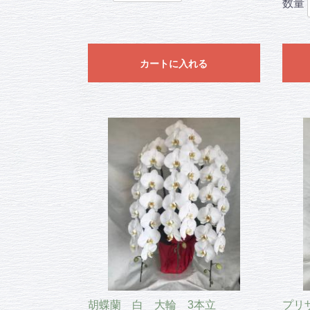
数量
カートに入れる
胡蝶蘭 白 大輪 3本立
プリ