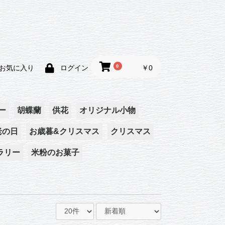
0
￥0
お気に入り
ログイン
ー
胡蝶蘭
供花
オリジナル小物
老の日
お歳暮&クリスマス
クリスマス
壁掛け
干支陶器人形
ラリー
米粉のお菓子
お歳暮
クリスマス
クリスマスリース
クリスマスアレンジ
お歳暮
メント