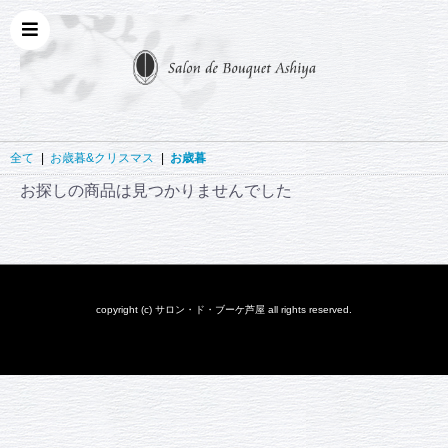
全て
|
お歳暮&クリスマス
|
お歳暮
お探しの商品は見つかりませんでした
copyright (c) サロン・ド・ブーケ芦屋 all rights reserved.