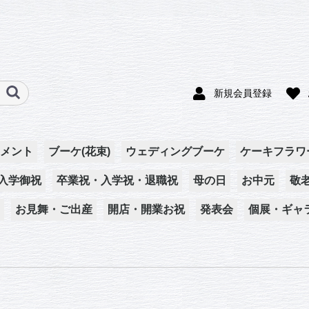
新規会員登録
メント
ブーケ(花束)
ウェディングブーケ
ケーキフラワ
入学御祝
卒業祝・入学祝・退職祝
母の日
お中元
敬
お見舞・ご出産
開店・開業お祝
発表会
個展・ギャ
アレンジメント
ケーキフラワー
プリザーブドフラワ
ブーケ(花束)
ー