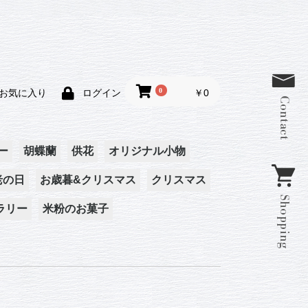
0
￥0
お気に入り
ログイン
ー
胡蝶蘭
供花
オリジナル小物
老の日
お歳暮&クリスマス
クリスマス
壁掛け
干支陶器人形
ラリー
米粉のお菓子
お歳暮
クリスマス
クリスマスリース
クリスマスアレンジ
お歳暮
メント