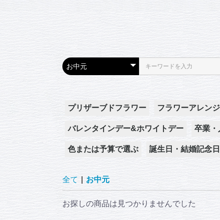
プリザーブドフラワー
フラワーアレンジ
バレンタインデー&ホワイトデー
卒業・
色または予算で選ぶ
誕生日・結婚記念日
白系
パステル系
ピンク系
黄系・オレンジ系
赤系
5,500円
8,800円
11,000円
16,500円
22,000円
33,000円
全て
|
お中元
お探しの商品は見つかりませんでした