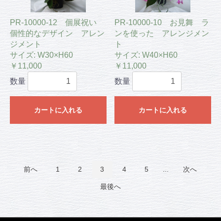
PR-10000-12 個展祝い
PR-10000-10 お見舞 ラ
個性的なデザイン アレン
ンを使った アレンジメン
ジメント
ト
サイズ: W30×H60
サイズ: W40×H60
￥11,000
￥11,000
数量
数量
カートに入れる
カートに入れる
前へ
1
2
3
4
5
...
次へ
最後へ