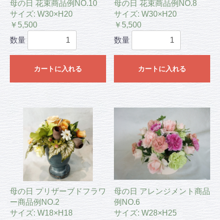
母の日 花束商品例NO.10
母の日 花束商品例NO.8
サイズ: W30×H20
サイズ: W30×H20
￥5,500
￥5,500
数量
数量
カートに入れる
カートに入れる
母の日 プリザーブドフラワ
母の日 アレンジメント商品
ー商品例NO.2
例NO.6
サイズ: W18×H18
サイズ: W28×H25